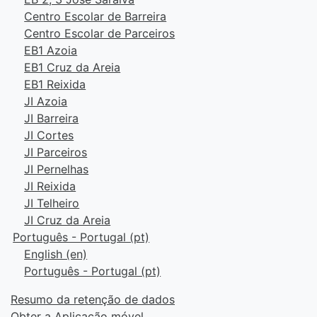
Centro Escolar de Barreira
Centro Escolar de Parceiros
EB1 Azoia
EB1 Cruz da Areia
EB1 Reixida
JI Azoia
JI Barreira
JI Cortes
JI Parceiros
JI Pernelhas
JI Reixida
JI Telheiro
JI Cruz da Areia
Português - Portugal ‎(pt)‎
English ‎(en)‎
Português - Portugal ‎(pt)‎
Resumo da retenção de dados
Obter a Aplicação móvel