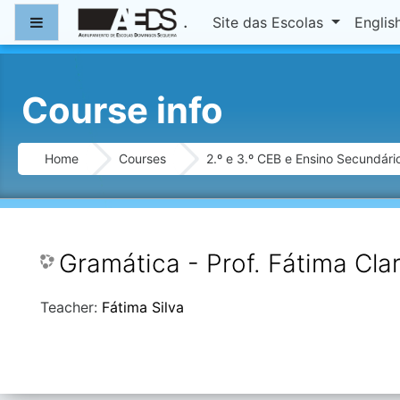
Skip to main content
.
Side panel
Site das Escolas
English
Course info
Home
Courses
2.º e 3.º CEB e Ensino Secundári
Gramática - Prof. Fátima Clar
Teacher:
Fátima Silva