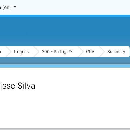
 ‎(en)‎
o
Línguas
300 - Português
GRA
Summary
isse Silva