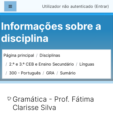
Ir para o conteúdo principal
Painel lateral
Utilizador não autenticado (
Entrar
)
Informações sobre a
disciplina
Página principal
Disciplinas
2.º e 3.º CEB e Ensino Secundário
Línguas
300 - Português
GRA
Sumário
Gramática - Prof. Fátima
Clarisse Silva