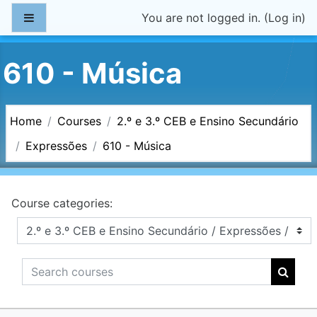
Skip to main content
Side panel
You are not logged in. (
Log in
)
610 - Música
Home
Courses
2.º e 3.º CEB e Ensino Secundário
Expressões
610 - Música
Course categories:
Search courses
Searc