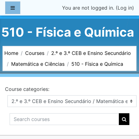
Skip to main content
Side panel
You are not logged in. (
Log in
)
510 - Física e Química
Home
Courses
2.º e 3.º CEB e Ensino Secundário
Matemática e Ciências
510 - Física e Química
Course categories:
Search courses
Searc